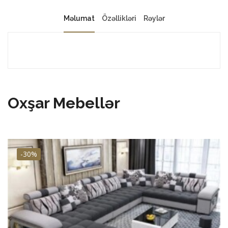
Məlumat
Özəllikləri
Rəylər
Oxşar Mebellər
-30%