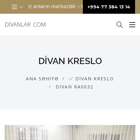
ə keçirdiyimiz anların mərkəzidir – televizor qarşısında birli
+994 77 384 13 14
DIVANLAR .COM
DIVAN KRESLO
ANA SƏHIFƏ
✅ DIVAN KRESLO
DIVAN RA0032