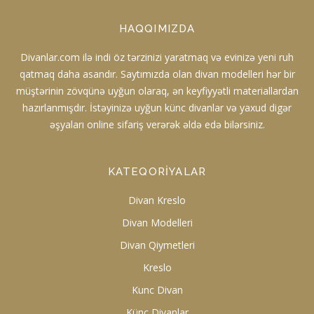
HAQQIMIZDA
Divanlar.com ilə indi öz tərzinizi yaratmaq və evinizə yeni ruh
qatmaq daha asandır. Saytımızda olan divan modelleri hər bir
müştərinin zövqünə uyğun olaraq, ən keyfiyyətli materiallardan
hazırlanmışdır. İstəyinizə uyğun künc divanlar və yaxud digər
əşyaları online sifariş verərək əldə edə bilərsiniz.
KATEQORIYALAR
Divan Kreslo
Divan Modelleri
Divan Qiymetleri
Kreslo
Kunc Divan
Künc Divanlar