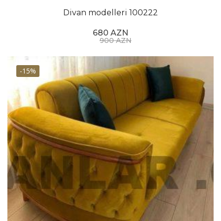
funksional özəlliklərə və rənglərə bağlı olaraq dəyişir.
Büdcənizə uyğun ucu divanları saytımızdan rahatlıqla
Divan modelleri 100222
tapa bilərsiniz
680 AZN
900 AZN
-15%