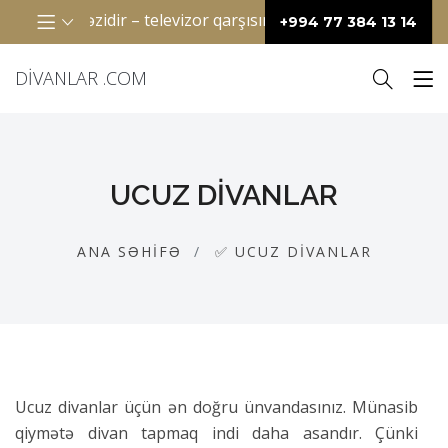
kəzidir – televizor qarşısında birlikdə film izləməkdən tutmuş,
+994 77 384 13 14
DIVANLAR .COM
UCUZ DIVANLAR
ANA SƏHIFƏ
✅ UCUZ DIVANLAR
Ucuz divanlar üçün ən doğru ünvandasınız. Münasib
qiymətə divan tapmaq indi daha asandır. Çünki