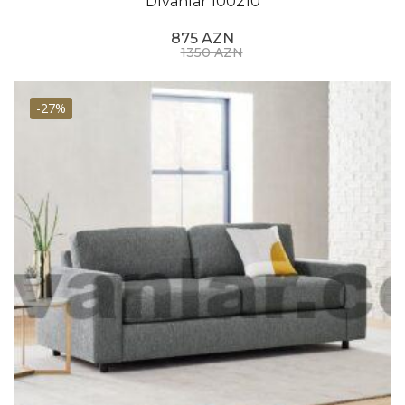
Divanlar 100210
875 AZN
1350 AZN
-27%