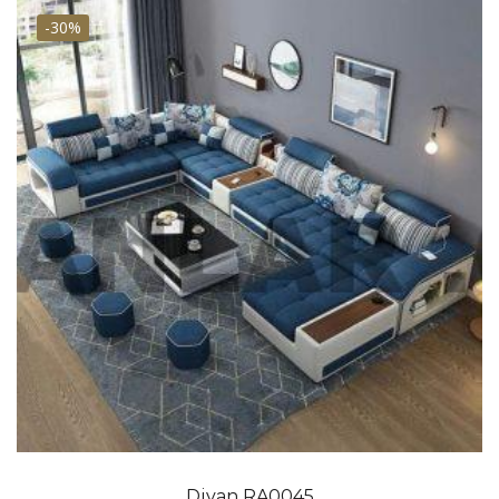
-30%
Divan RA0045