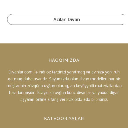
Acilan Divan
HAQQIMIZDA
Divanlar.com ilə indi öz tərzinizi yaratmaq və evinizə yeni ruh
qatmaq daha asandır. Saytımızda olan divan modelleri hər bir
müştərinin zövqünə uyğun olaraq, ən keyfiyyətli materiallardan
hazırlanmışdır. İstəyinizə uyğun künc divanlar və yaxud digər
əşyaları online sifariş verərək əldə edə bilərsiniz.
KATEQORIYALAR