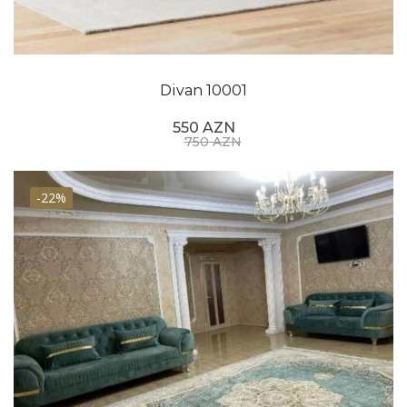
Divan 10001
550 AZN
750 AZN
-22%