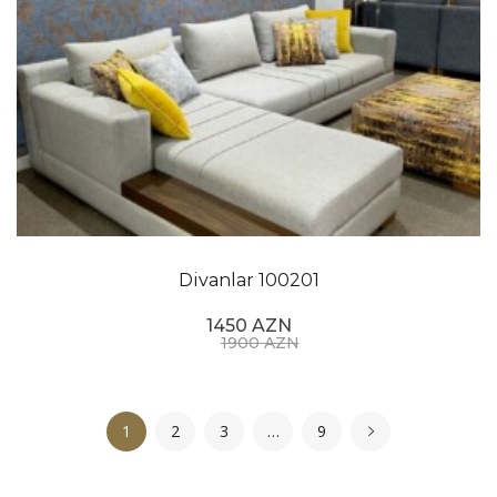
Divanlar 100201
1450 AZN
1900 AZN
1
2
3
…
9