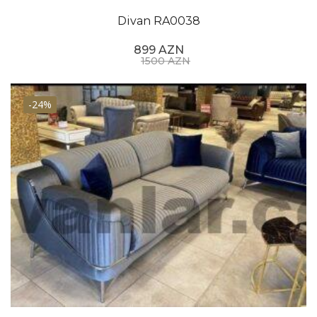
artdıqca, müxtəlif özəlliklərdə məhsullar istehsal
Divan RA0038
edildikcə müxtəlif qiymətlər meydana çıxır, qiymətlər
daha sərfəli, ucuz olur. İndi daha sərfəli qiymətlərlə
899 AZN
evimizə və ya ofisimizə keyfiyyətli və cibimizə uyğun
1500 AZN
ucuz tapa bilərik. Divanlar.com saytından sərfəli divan
modelləri ilə tanış ola bilərsiniz. Evimizin ayrılmaz
-24%
mebel növündən sayılan divanlar gündəlik həyatda
TV-yə baxarkən, qonaq gələrkən ən çox istifadə
etdiyimiz mebel əşyalarıdır. Ucuz divanlar ilə
maraqlanırsınızsa saytımızdakı divan modelləri sizin
üçün əla təklifdir.
Ucuz divanların xüsusiyyətləri
Rahatlıqdan əlavə evimizin dizaynında da böyük rol
oynayan divan modelləri üçün markalar istehlakçılara
geniş bir rəng və dizayn seçimi üçün müxtəlif
modellər təqdim edir. Ucuz divan qiymətləri bu