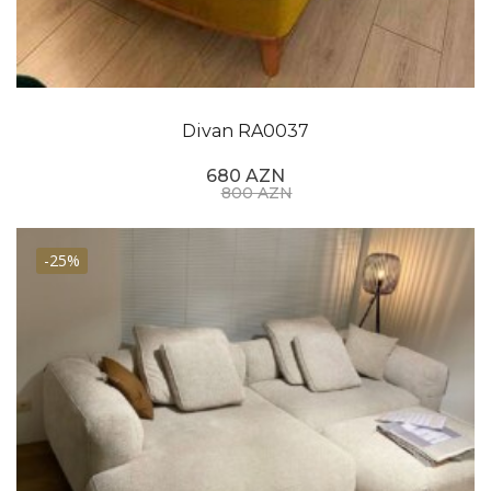
Divan RA0037
680 AZN
800 AZN
-25%