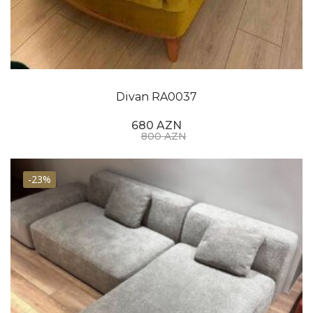
Divan RA0037
680 AZN
800 AZN
-23%