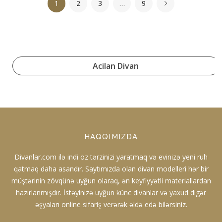
1
2
3
…
9
Acilan Divan
HAQQIMIZDA
Divanlar.com ilə indi öz tərzinizi yaratmaq və evinizə yeni ruh
qatmaq daha asandır. Saytımızda olan divan modelleri hər bir
müştərinin zövqünə uyğun olaraq, ən keyfiyyətli materiallardan
hazırlanmışdır. İstəyinizə uyğun künc divanlar və yaxud digər
əşyaları online sifariş verərək əldə edə bilərsiniz.