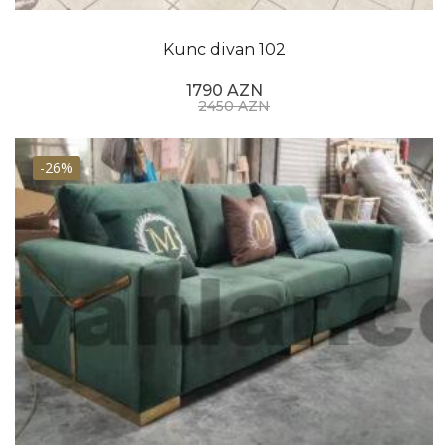
istifadəçilərə musiqilərini idarə etməyə və ya otaqda
işıqlandırmanı tənzimləməyə imkan verən daxili
Kunc divan 102
dinamiklər və səslə idarəetmə funksiyaları ilə təchiz
1790 AZN
edilmişdir.
2450 AZN
Stil baxımından minimalist və modul dizaynlara maraq
getdikcə artır. Təmiz xətləri və sadə formalı divanlar,
-26%
xüsusən daha müasir görünüşə üstünlük verən gənc
istehlakçılar arasında daha populyarlaşır. Müxtəlif
oturma tənzimləmələrinə uyğun olaraq yenidən
konfiqurasiya edilə bilən modul divanlar kiçik evlərdə
və mənzillərdə də populyarlıq qazanır.
Nəhayət, divanlar 2023-cü ildə divanlar üçün rəng
tendensiyaları dərin mavi, yaşıl və sarı kimi cəsarətli
və canlı çalarlara meyl edir. Boz və bej kimi neytral
çalarlar hələ də populyardır, lakin bir çox insanlar
yaşayış yerlərinə şəxsiyyət və xarakter əlavə etmək