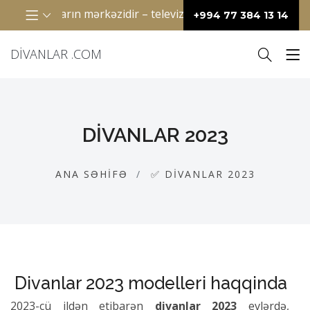
 anların mərkəzidir – televizor qarşısında birlikdə film izləm
+994 77 384 13 14
DIVANLAR .COM
DIVANLAR 2023
ANA SƏHIFƏ
✅ DIVANLAR 2023
Divanlar 2023 modelleri haqqinda
2023-cü ildən etibarən
divanlar 2023
evlərdə,