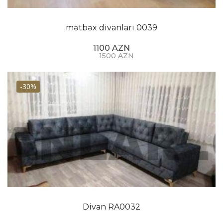
mətbəx divanları 0039
1100 AZN
1500 AZN
-30%
Divan RA0032