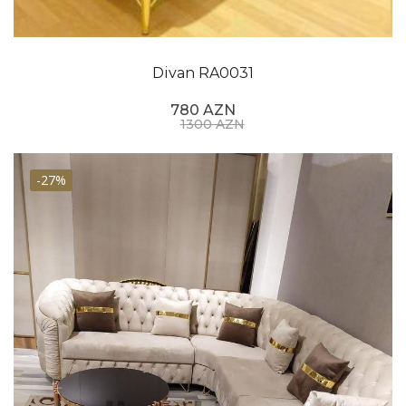
Divan RA0031
780 AZN
1300 AZN
-27%