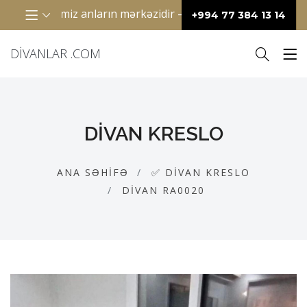
lə keçirdiyimiz anların mərkəzidir – televizor qarşısında birl
+994 77 384 13 14
DIVANLAR .COM
DIVAN KRESLO
ANA SƏHIFƏ
✅ DIVAN KRESLO
DIVAN RA0020