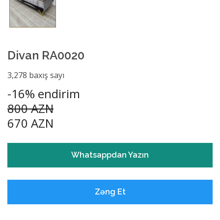
Divan RA0020
3,278 baxış sayı
-16% endirim
800 AZN
670 AZN
Whatsappdan Yazın
Zəng Et