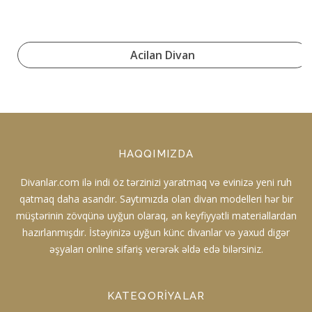
Acilan Divan
HAQQIMIZDA
Divanlar.com ilə indi öz tərzinizi yaratmaq və evinizə yeni ruh
qatmaq daha asandır. Saytımızda olan divan modelleri hər bir
müştərinin zövqünə uyğun olaraq, ən keyfiyyətli materiallardan
hazırlanmışdır. İstəyinizə uyğun künc divanlar və yaxud digər
əşyaları online sifariş verərək əldə edə bilərsiniz.
KATEQORIYALAR