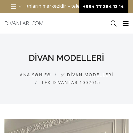
çirdiyimiz anların mərkəzidir – televizor qarşısında birlikdə 
+994 77 384 13 14
DIVANLAR .COM
DIVAN MODELLERI
ANA SƏHIFƏ
✅ DIVAN MODELLERI
TEK DIVANLAR 1002015