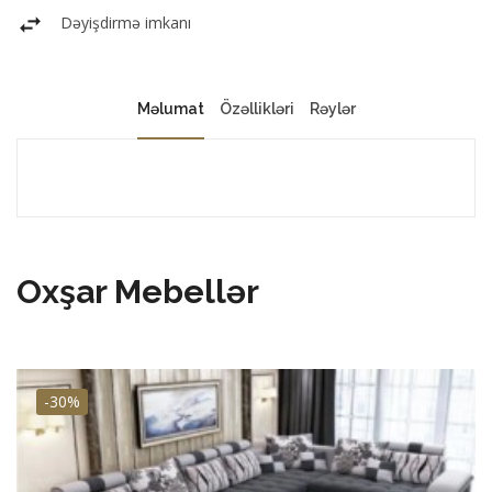
Dəyişdirmə imkanı
Məlumat
Özəllikləri
Rəylər
Oxşar Mebellər
-30%