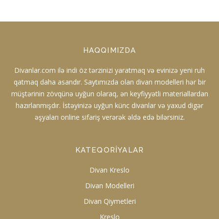
HAQQIMIZDA
Divanlar.com ilə indi öz tərzinizi yaratmaq və evinizə yeni ruh
qatmaq daha asandır. Saytımızda olan divan modelleri hər bir
müştərinin zövqünə uyğun olaraq, ən keyfiyyətli materiallardan
hazırlanmışdır. İstəyinizə uyğun künc divanlar və yaxud digər
əşyaları online sifariş verərək əldə edə bilərsiniz.
KATEQORIYALAR
Divan Kreslo
Divan Modelleri
Divan Qiymetleri
Kreslo