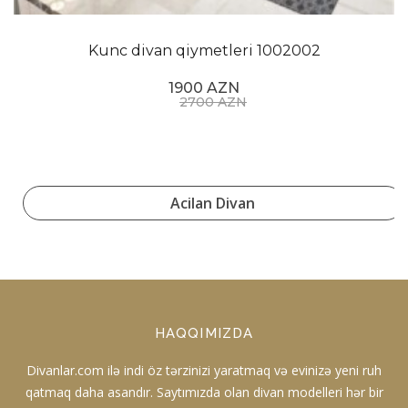
Kunc divan qiymetleri 1002002
1900 AZN
2700 AZN
Acilan Divan
HAQQIMIZDA
Divanlar.com ilə indi öz tərzinizi yaratmaq və evinizə yeni ruh
qatmaq daha asandır. Saytımızda olan divan modelleri hər bir