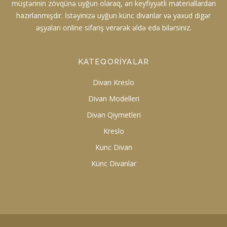
müştərinin zövqünə uyğun olaraq, ən keyfiyyətli materiallardan
hazırlanmışdır. İstəyinizə uyğun künc divanlar və yaxud digər
əşyaları online sifariş verərək əldə edə bilərsiniz.
KATEQORIYALAR
Divan Kreslo
Divan Modelleri
Divan Qiymetleri
Kreslo
Kunc Divan
Künc Divanlar