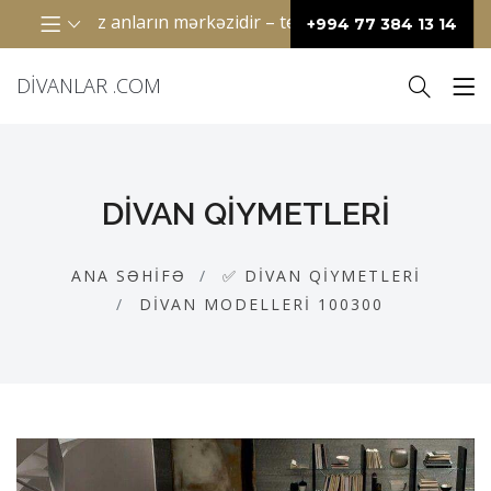
 keçirdiyimiz anların mərkəzidir – televizor qarşısında birlik
+994 77 384 13 14
DIVANLAR .COM
DIVAN QIYMETLERI
ANA SƏHIFƏ
✅ DIVAN QIYMETLERI
DIVAN MODELLERI 100300