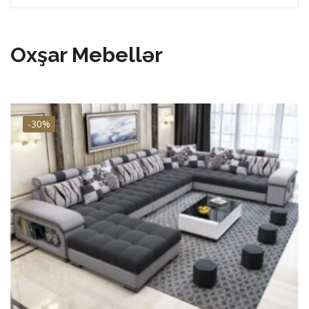
Oxşar Mebellər
-30%