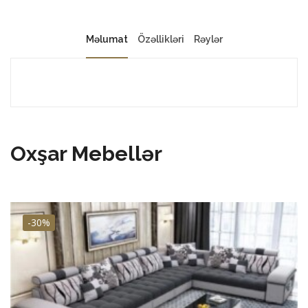
Məlumat
Özəllikləri
Rəylər
Oxşar Mebellər
-30%