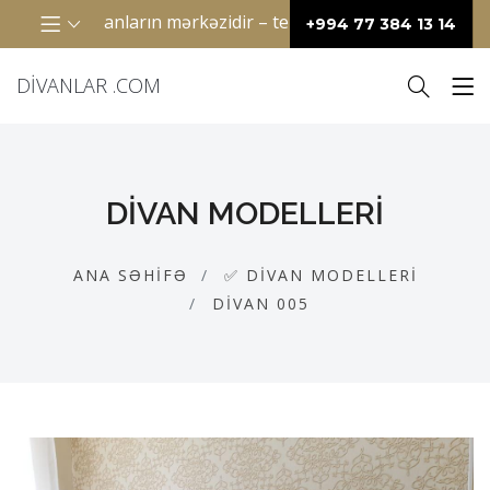
 keçirdiyimiz anların mərkəzidir – televizor qarşısında birlik
+994 77 384 13 14
DIVANLAR .COM
DIVAN MODELLERI
ANA SƏHIFƏ
✅ DIVAN MODELLERI
DIVAN 005