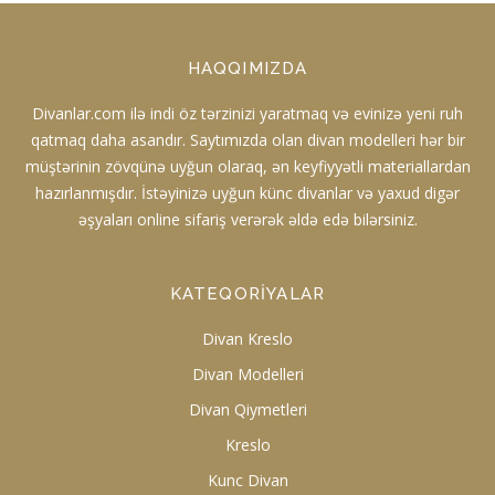
HAQQIMIZDA
Divanlar.com ilə indi öz tərzinizi yaratmaq və evinizə yeni ruh
qatmaq daha asandır. Saytımızda olan divan modelleri hər bir
müştərinin zövqünə uyğun olaraq, ən keyfiyyətli materiallardan
hazırlanmışdır. İstəyinizə uyğun künc divanlar və yaxud digər
əşyaları online sifariş verərək əldə edə bilərsiniz.
KATEQORIYALAR
Divan Kreslo
Divan Modelleri
Divan Qiymetleri
Kreslo
Kunc Divan