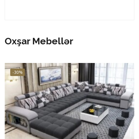
Oxşar Mebellər
-30%