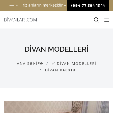
lə keçirdiyimiz anların mərkəzidir – televizor qarşısında birl
+994 77 384 13 14
DIVANLAR .COM
DIVAN MODELLERI
ANA SƏHIFƏ
✅ DIVAN MODELLERI
DIVAN RA0018