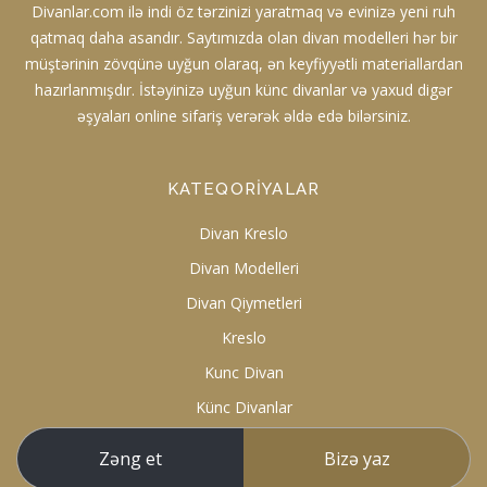
Divanlar.com ilə indi öz tərzinizi yaratmaq və evinizə yeni ruh
qatmaq daha asandır. Saytımızda olan divan modelleri hər bir
müştərinin zövqünə uyğun olaraq, ən keyfiyyətli materiallardan
hazırlanmışdır. İstəyinizə uyğun künc divanlar və yaxud digər
əşyaları online sifariş verərək əldə edə bilərsiniz.
KATEQORIYALAR
Divan Kreslo
Divan Modelleri
Divan Qiymetleri
Kreslo
Kunc Divan
Künc Divanlar
Zəng et
Bizə yaz