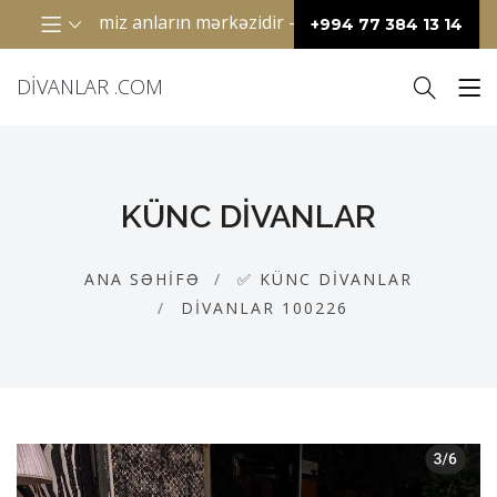
ilə keçirdiyimiz anların mərkəzidir – televizor qarşısında bir
+994 77 384 13 14
DIVANLAR .COM
KÜNC DIVANLAR
ANA SƏHIFƏ
✅ KÜNC DIVANLAR
DIVANLAR 100226