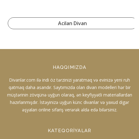
Acilan Divan
HAQQIMIZDA
Divanlar.com ilə indi öz tərzinizi yaratmaq və evinizə yeni ruh
qatmaq daha asandır. Saytımızda olan divan modelleri hər bir
müştərinin zövqünə uyğun olaraq, ən keyfiyyətli materiallardan
hazırlanmışdır. İstəyinizə uyğun künc divanlar və yaxud digər
əşyaları online sifariş verərək əldə edə bilərsiniz.
KATEQORIYALAR