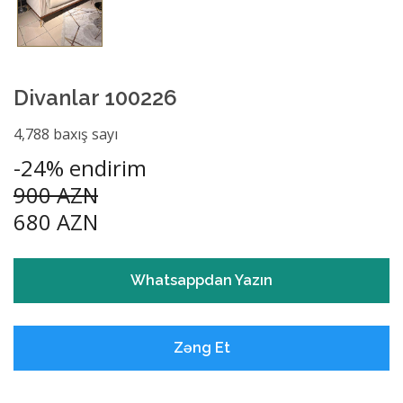
Divanlar 100226
4,788 baxış sayı
-24% endirim
900 AZN
680 AZN
Whatsappdan Yazın
Zəng Et